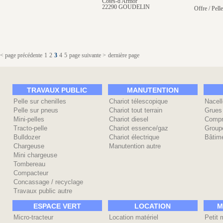
Côtes-d'Armor
22290 GOUDELIN
Offre / Pelle
< page précédente
1
2
3
4
5
page suivante >
dernière page
TRAVAUX PUBLIC
MANUTENTION
Pelle sur chenilles
Chariot télescopique
Nacell
Pelle sur pneus
Chariot tout terrain
Grues
Mini-pelles
Chariot diesel
Compr
Tracto-pelle
Chariot essence/gaz
Group
Bulldozer
Chariot électrique
Bâtime
Chargeuse
Manutention autre
Mini chargeuse
Tombereau
Compacteur
Concassage / recyclage
Travaux public autre
ESPACE VERT
LOCATION
M
Micro-tracteur
Location matériel
Petit 