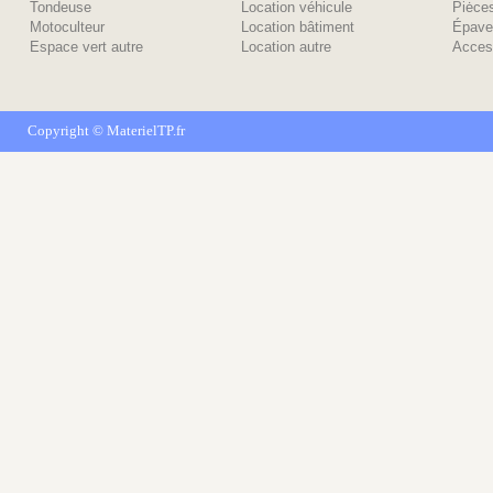
Tondeuse
Location véhicule
Piėce
Motoculteur
Location bâtiment
Épave
Espace vert autre
Location autre
Acces
Copyright ©
MaterielTP.fr