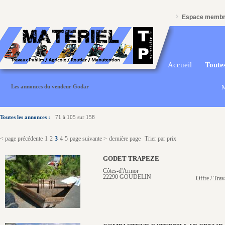
Espace memb
Accueil
Toutes
Les annonces du vendeur Godar
M
Toutes les annonces :
71 à 105 sur 158
< page précédente
1
2
3
4
5
page suivante >
dernière page
Trier par prix
GODET TRAPEZE
Côtes-d'Armor
22290 GOUDELIN
Offre / Trav