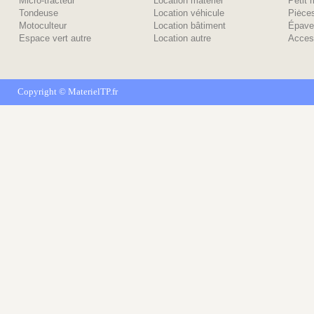
Micro-tracteur
Location matériel
Petit 
Tondeuse
Location véhicule
Piėce
Motoculteur
Location bâtiment
Épave
Espace vert autre
Location autre
Acces
Copyright ©
MaterielTP.fr