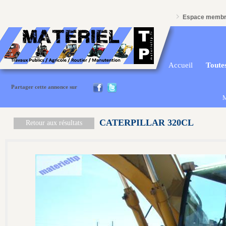
Espace memb
Accueil
Toutes
Partager cette annonce sur
M
CATERPILLAR 320CL
Retour aux résultats