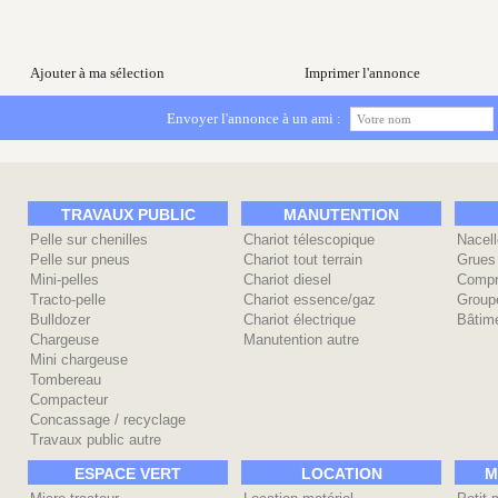
Ajouter à ma sélection
Imprimer l'annonce
Envoyer l'annonce à un ami :
TRAVAUX PUBLIC
MANUTENTION
Pelle sur chenilles
Chariot télescopique
Nacell
Pelle sur pneus
Chariot tout terrain
Grues
Mini-pelles
Chariot diesel
Compr
Tracto-pelle
Chariot essence/gaz
Group
Bulldozer
Chariot électrique
Bâtime
Chargeuse
Manutention autre
Mini chargeuse
Tombereau
Compacteur
Concassage / recyclage
Travaux public autre
ESPACE VERT
LOCATION
M