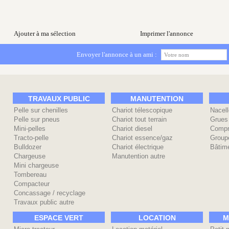
Ajouter à ma sélection
Imprimer l'annonce
Envoyer l'annonce à un ami :
TRAVAUX PUBLIC
MANUTENTION
Pelle sur chenilles
Chariot télescopique
Nacell
Pelle sur pneus
Chariot tout terrain
Grues
Mini-pelles
Chariot diesel
Compr
Tracto-pelle
Chariot essence/gaz
Group
Bulldozer
Chariot électrique
Bâtime
Chargeuse
Manutention autre
Mini chargeuse
Tombereau
Compacteur
Concassage / recyclage
Travaux public autre
ESPACE VERT
LOCATION
M