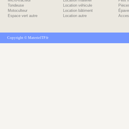
Micro-tracteur
Location matériel
Petit 
Tondeuse
Location véhicule
Piėce
Motoculteur
Location bâtiment
Épave
Espace vert autre
Location autre
Acces
Copyright ©
MaterielTP.fr