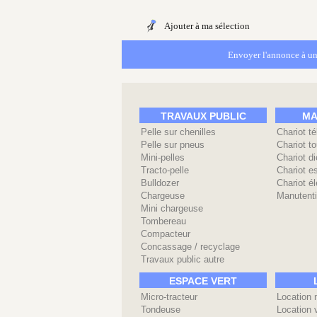
Ajouter à ma sélection
Envoyer l'annonce à un
TRAVAUX PUBLIC
MA
Pelle sur chenilles
Chariot t
Pelle sur pneus
Chariot to
Mini-pelles
Chariot di
Tracto-pelle
Chariot e
Bulldozer
Chariot él
Chargeuse
Manutenti
Mini chargeuse
Tombereau
Compacteur
Concassage / recyclage
Travaux public autre
ESPACE VERT
Micro-tracteur
Location 
Tondeuse
Location 