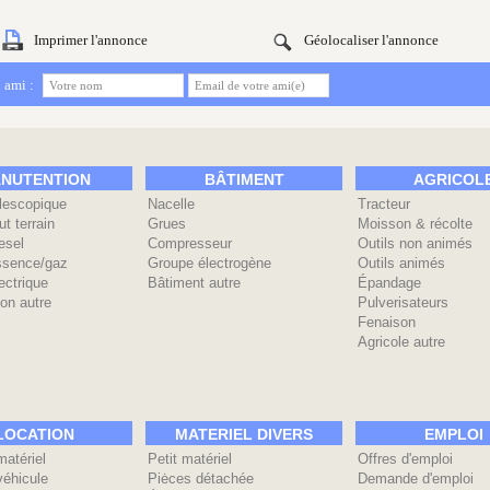
Imprimer l'annonce
Géolocaliser l'annonce
 ami :
NUTENTION
BÂTIMENT
AGRICOL
élescopique
Nacelle
Tracteur
ut terrain
Grues
Moisson & récolte
esel
Compresseur
Outils non animés
ssence/gaz
Groupe électrogène
Outils animés
ectrique
Bâtiment autre
Épandage
on autre
Pulverisateurs
Fenaison
Agricole autre
LOCATION
MATERIEL DIVERS
EMPLOI
matériel
Petit matériel
Offres d'emploi
véhicule
Piėces détachée
Demande d'emploi