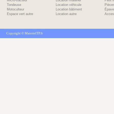
Micro-tracteur
Location matériel
Petit 
Tondeuse
Location véhicule
Piėce
Motoculteur
Location bâtiment
Épave
Espace vert autre
Location autre
Acces
Copyright ©
MaterielTP.fr