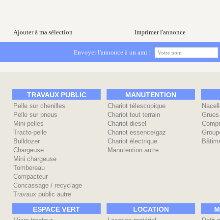
Ajouter à ma sélection
Imprimer l'annonce
Envoyer l'annonce à un ami :
TRAVAUX PUBLIC
MANUTENTION
Pelle sur chenilles
Chariot télescopique
Nacell
Pelle sur pneus
Chariot tout terrain
Grues
Mini-pelles
Chariot diesel
Compr
Tracto-pelle
Chariot essence/gaz
Group
Bulldozer
Chariot électrique
Bâtime
Chargeuse
Manutention autre
Mini chargeuse
Tombereau
Compacteur
Concassage / recyclage
Travaux public autre
ESPACE VERT
LOCATION
M