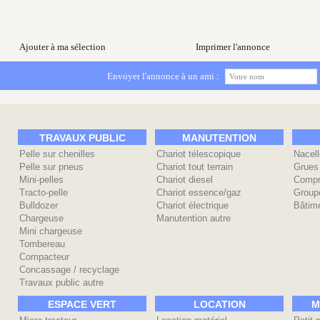
Ajouter à ma sélection
Imprimer l'annonce
Envoyer l'annonce à un ami :
TRAVAUX PUBLIC
MANUTENTION
Pelle sur chenilles
Chariot télescopique
Nacell
Pelle sur pneus
Chariot tout terrain
Grues
Mini-pelles
Chariot diesel
Compr
Tracto-pelle
Chariot essence/gaz
Group
Bulldozer
Chariot électrique
Bâtime
Chargeuse
Manutention autre
Mini chargeuse
Tombereau
Compacteur
Concassage / recyclage
Travaux public autre
ESPACE VERT
LOCATION
M