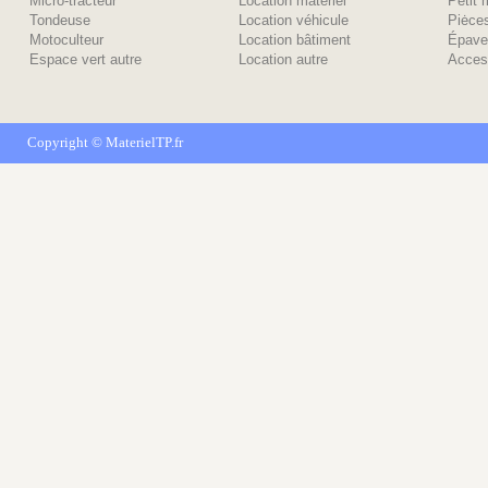
Micro-tracteur
Location matériel
Petit 
Tondeuse
Location véhicule
Piėce
Motoculteur
Location bâtiment
Épave
Espace vert autre
Location autre
Acces
Copyright ©
MaterielTP.fr