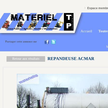
Espace memb
Accueil
Toutes
Partager cette annonce sur
M
REPANDEUSE ACMAR
Retour aux résultats