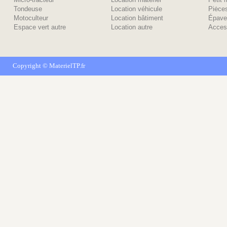
Tondeuse
Location véhicule
Piėce
Motoculteur
Location bâtiment
Épave
Espace vert autre
Location autre
Acces
Copyright ©
MaterielTP.fr