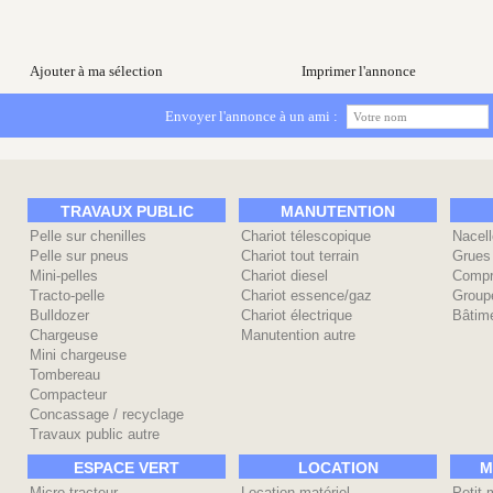
Ajouter à ma sélection
Imprimer l'annonce
Envoyer l'annonce à un ami :
TRAVAUX PUBLIC
MANUTENTION
Pelle sur chenilles
Chariot télescopique
Nacell
Pelle sur pneus
Chariot tout terrain
Grues
Mini-pelles
Chariot diesel
Compr
Tracto-pelle
Chariot essence/gaz
Group
Bulldozer
Chariot électrique
Bâtime
Chargeuse
Manutention autre
Mini chargeuse
Tombereau
Compacteur
Concassage / recyclage
Travaux public autre
ESPACE VERT
LOCATION
M
Micro-tracteur
Location matériel
Petit 