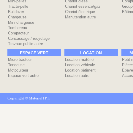
Mini-pelles
Chariot diesel
Compr
Tracto-pelle
Chariot essence/gaz
Group
Bulldozer
Chariot électrique
Bâtime
Chargeuse
Manutention autre
Mini chargeuse
Tombereau
Compacteur
Concassage / recyclage
Travaux public autre
ESPACE VERT
LOCATION
M
Micro-tracteur
Location matériel
Petit 
Tondeuse
Location véhicule
Piėce
Motoculteur
Location bâtiment
Épave
Espace vert autre
Location autre
Acces
Copyright ©
MaterielTP.fr