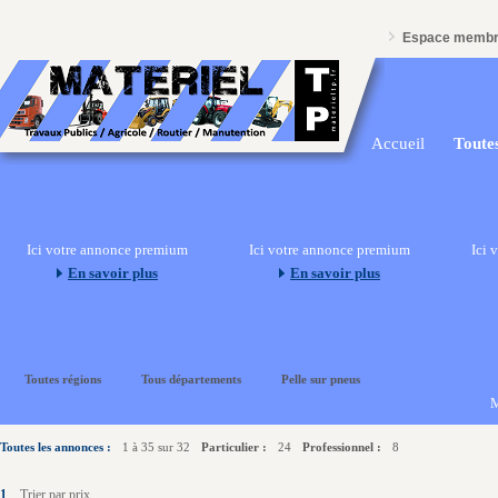
Espace memb
Accueil
Toutes
Ici votre annonce premium
Ici votre annonce premium
Ici 
En savoir plus
En savoir plus
Toutes régions
Tous départements
Pelle sur pneus
M
Toutes les annonces :
1 à 35 sur 32
Particulier :
24
Professionnel :
8
1
Trier par prix