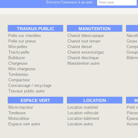
Envoyer l'annonce à un ami :
TRAVAUX PUBLIC
MANUTENTION
Pelle sur chenilles
Chariot télescopique
Nacell
Pelle sur pneus
Chariot tout terrain
Grues
Mini-pelles
Chariot diesel
Compr
Tracto-pelle
Chariot essence/gaz
Group
Bulldozer
Chariot électrique
Bâtime
Chargeuse
Manutention autre
Mini chargeuse
Tombereau
Compacteur
Concassage / recyclage
Travaux public autre
ESPACE VERT
LOCATION
M
Micro-tracteur
Location matériel
Petit 
Tondeuse
Location véhicule
Piėce
Motoculteur
Location bâtiment
Épave
Espace vert autre
Location autre
Acces