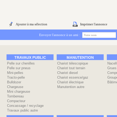
Ajouter à ma sélection
Imprimer l'annonce
Envoyer l'annonce à un ami :
TRAVAUX PUBLIC
MANUTENTION
Pelle sur chenilles
Chariot télescopique
Nacell
Pelle sur pneus
Chariot tout terrain
Grues
Mini-pelles
Chariot diesel
Compr
Tracto-pelle
Chariot essence/gaz
Group
Bulldozer
Chariot électrique
Bâtime
Chargeuse
Manutention autre
Mini chargeuse
Tombereau
Compacteur
Concassage / recyclage
Travaux public autre