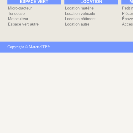
ESPACE VERT
LOCATION
M
Micro-tracteur
Location matériel
Petit 
Tondeuse
Location véhicule
Piėce
Motoculteur
Location bâtiment
Épave
Espace vert autre
Location autre
Acces
Copyright ©
MaterielTP.fr