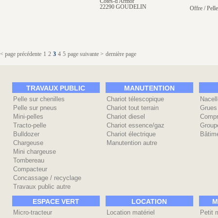
Côtes-d'Armor
22290 GOUDELIN
Offre / Pelle
< page précédente
1
2
3
4
5
page suivante >
dernière page
TRAVAUX PUBLIC
MANUTENTION
Pelle sur chenilles
Chariot télescopique
Nacell
Pelle sur pneus
Chariot tout terrain
Grues
Mini-pelles
Chariot diesel
Compr
Tracto-pelle
Chariot essence/gaz
Group
Bulldozer
Chariot électrique
Bâtime
Chargeuse
Manutention autre
Mini chargeuse
Tombereau
Compacteur
Concassage / recyclage
Travaux public autre
ESPACE VERT
LOCATION
M
Micro-tracteur
Location matériel
Petit 