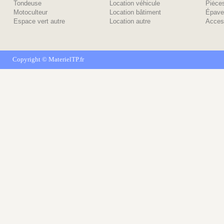
Tondeuse
Location véhicule
Piėce
Motoculteur
Location bâtiment
Épave
Espace vert autre
Location autre
Acces
Copyright ©
MaterielTP.fr