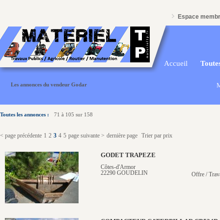
Espace memb
Accueil
Toutes
Les annonces du vendeur Godar
M
Toutes les annonces :
71 à 105 sur 158
< page précédente
1
2
3
4
5
page suivante >
dernière page
Trier par prix
GODET TRAPEZE
Côtes-d'Armor
22290 GOUDELIN
Offre / Trav