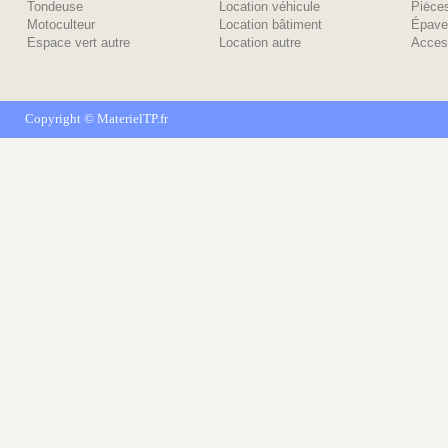
Tondeuse
Location véhicule
Piėce
Motoculteur
Location bâtiment
Épave
Espace vert autre
Location autre
Acces
Copyright ©
MaterielTP.fr