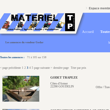
Espace memb
Accueil
Toutes
Les annonces du vendeur Godar
M
Toutes les annonces :
71 à 105 sur 158
< page précédente
1
2
3
4
5
page suivante >
dernière page
Trier par prix
GODET TRAPEZE
Côtes-d'Armor
22290 GOUDELIN
Offre / Trav