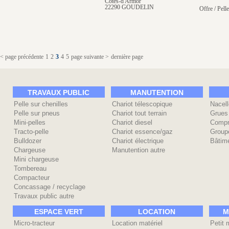
Côtes-d'Armor
22290 GOUDELIN
Offre / Pelle
< page précédente
1
2
3
4
5
page suivante >
dernière page
TRAVAUX PUBLIC
MANUTENTION
Pelle sur chenilles
Chariot télescopique
Nacell
Pelle sur pneus
Chariot tout terrain
Grues
Mini-pelles
Chariot diesel
Compr
Tracto-pelle
Chariot essence/gaz
Group
Bulldozer
Chariot électrique
Bâtime
Chargeuse
Manutention autre
Mini chargeuse
Tombereau
Compacteur
Concassage / recyclage
Travaux public autre
ESPACE VERT
LOCATION
M
Micro-tracteur
Location matériel
Petit 