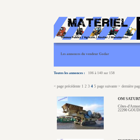
Les annonces du vendeur Godar
Toutes les annonces :
106 à 140 sur 158
< page précédente
1
2
3
4
5
page suivante >
dernière pag
OM SATUR
Côtes-d'Armor
22290 GOUD