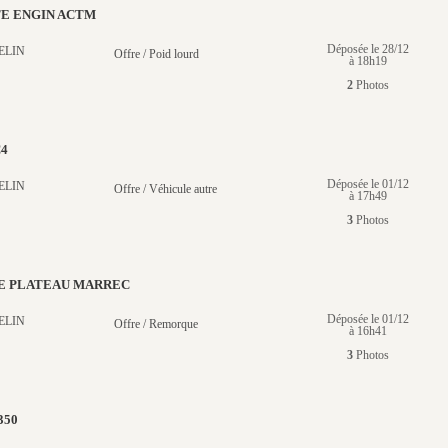
TE ENGIN ACTM
Déposée le 28/12
ELIN
Offre / Poid lourd
à 18h19
2
Photos
C4
Déposée le 01/12
ELIN
Offre / Véhicule autre
à 17h49
3
Photos
 PLATEAU MARREC
Déposée le 01/12
ELIN
Offre / Remorque
à 16h41
3
Photos
350