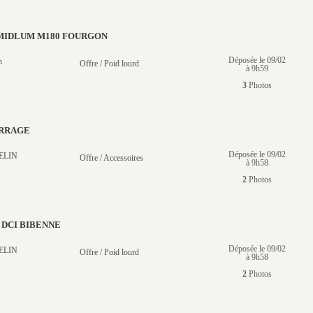
MIDLUM M180 FOURGON
Déposée le 09/02
n
Offre / Poid lourd
à 9h59
3
Photos
RRAGE
Déposée le 09/02
ELIN
Offre / Accessoires
à 9h58
2
Photos
 DCI BIBENNE
Déposée le 09/02
ELIN
Offre / Poid lourd
à 9h58
2
Photos