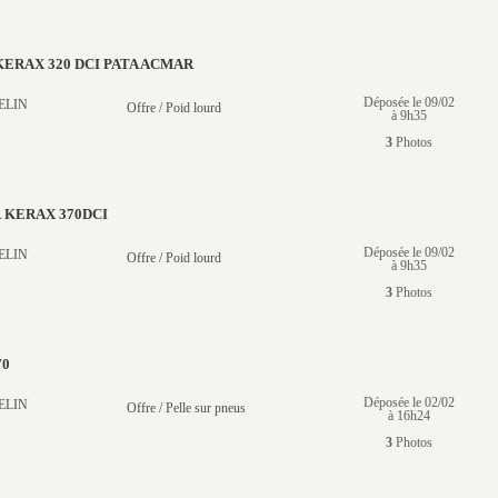
ERAX 320 DCI PATA ACMAR
Déposée le 09/02
ELIN
Offre / Poid lourd
à 9h35
3
Photos
 KERAX 370DCI
Déposée le 09/02
ELIN
Offre / Poid lourd
à 9h35
3
Photos
70
Déposée le 02/02
ELIN
Offre / Pelle sur pneus
à 16h24
3
Photos