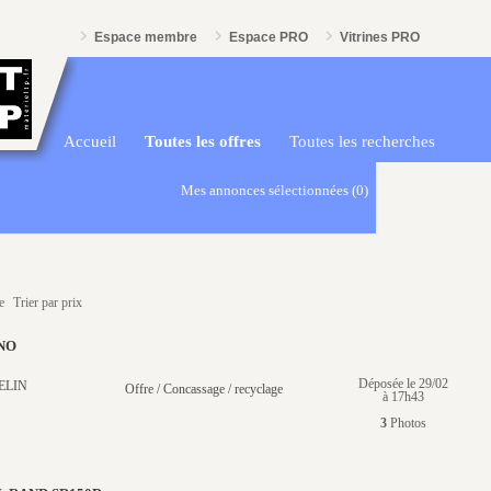
Espace membre
Espace PRO
Vitrines PRO
Accueil
Toutes les offres
Toutes les recherches
Mes annonces sélectionnées
(0)
e
Trier par prix
NO
Déposée le 29/02
ELIN
Offre / Concassage / recyclage
à 17h43
3
Photos