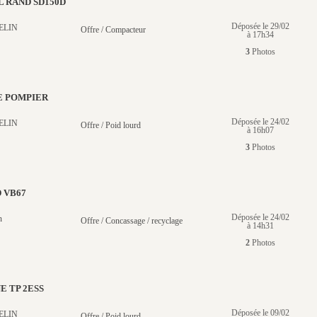
 RAND SD150D
Déposée le 29/02
ELIN
Offre / Compacteur
à 17h34
3
Photos
E POMPIER
Déposée le 24/02
ELIN
Offre / Poid lourd
à 16h07
3
Photos
 VB67
Déposée le 24/02
n
Offre / Concassage / recyclage
à 14h31
2
Photos
E TP 2ESS
Déposée le 09/02
ELIN
Offre / Poid lourd