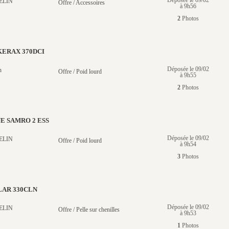
Déposée le 09/02
ELIN
Offre / Accessoires
à 9h56
2
Photos
KERAX 370DCI
Déposée le 09/02
n
Offre / Poid lourd
à 9h55
2
Photos
E SAMRO 2 ESS
Déposée le 09/02
ELIN
Offre / Poid lourd
à 9h54
3
Photos
LAR 330CLN
Déposée le 09/02
ELIN
Offre / Pelle sur chenilles
à 9h53
1
Photos