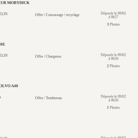
UR MOBYDICK
Déposée le 09/02
ELIN
Offre / Concassage / recyclage
à 9h57
3
Photos
80E
Déposée le 09/02
ELIN
Offre / Chargeuse
à 9h56
2
Photos
OLVO A40
Déposée le 09/02
n
Offre / Tombereau
à 9h56
1
Photos