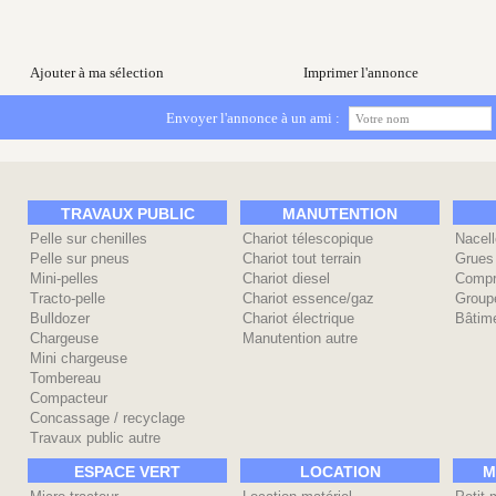
Ajouter à ma sélection
Imprimer l'annonce
Envoyer l'annonce à un ami :
TRAVAUX PUBLIC
MANUTENTION
Pelle sur chenilles
Chariot télescopique
Nacell
Pelle sur pneus
Chariot tout terrain
Grues
Mini-pelles
Chariot diesel
Compr
Tracto-pelle
Chariot essence/gaz
Group
Bulldozer
Chariot électrique
Bâtime
Chargeuse
Manutention autre
Mini chargeuse
Tombereau
Compacteur
Concassage / recyclage
Travaux public autre
ESPACE VERT
LOCATION
M