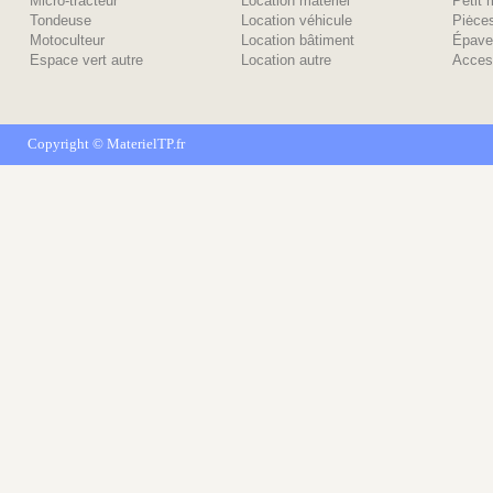
Micro-tracteur
Location matériel
Petit 
Tondeuse
Location véhicule
Piėce
Motoculteur
Location bâtiment
Épave
Espace vert autre
Location autre
Acces
Copyright ©
MaterielTP.fr