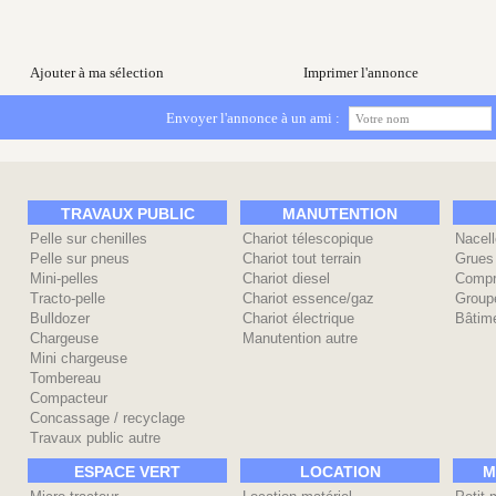
Ajouter à ma sélection
Imprimer l'annonce
Envoyer l'annonce à un ami :
TRAVAUX PUBLIC
MANUTENTION
Pelle sur chenilles
Chariot télescopique
Nacell
Pelle sur pneus
Chariot tout terrain
Grues
Mini-pelles
Chariot diesel
Compr
Tracto-pelle
Chariot essence/gaz
Group
Bulldozer
Chariot électrique
Bâtime
Chargeuse
Manutention autre
Mini chargeuse
Tombereau
Compacteur
Concassage / recyclage
Travaux public autre
ESPACE VERT
LOCATION
M