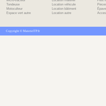
Micro-tracteur
Location matériel
Petit 
Tondeuse
Location véhicule
Piėce
Motoculteur
Location bâtiment
Épave
Espace vert autre
Location autre
Acces
Copyright ©
MaterielTP.fr