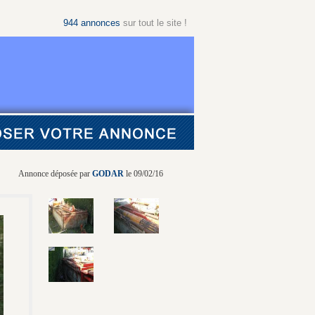
944
annonces
sur tout le site !
Annonce déposée par
GODAR
le 09/02/16