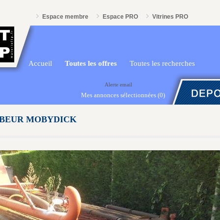
Espace membre
Espace PRO
Vitrines PRO
Accueil
Toutes les offres
Toutes les recherches
Alerte email
Mes annonces sélectionnées
(0)
BEUR MOBYDICK