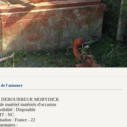
 de l'annonce
e : DEBOURBEUR MOBYDICK
de matériel matériels d'occasion
nibilité : Disponible
HT : NC
isation : France - 22
ntaires :