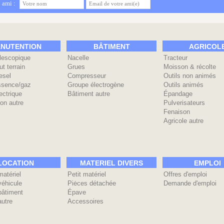
 ami :
NUTENTION
BÂTIMENT
AGRICOL
élescopique
Nacelle
Tracteur
ut terrain
Grues
Moisson & récolte
esel
Compresseur
Outils non animés
ssence/gaz
Groupe électrogène
Outils animés
ectrique
Bâtiment autre
Épandage
on autre
Pulverisateurs
Fenaison
Agricole autre
LOCATION
MATERIEL DIVERS
EMPLOI
matériel
Petit matériel
Offres d'emploi
véhicule
Piėces détachée
Demande d'emploi
bâtiment
Épave
autre
Accessoires