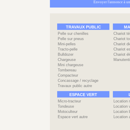
Envoyer l'annonce à un
TRAVAUX PUBLIC
MA
Pelle sur chenilles
Chariot t
Pelle sur pneus
Chariot to
Mini-pelles
Chariot di
Tracto-pelle
Chariot e
Bulldozer
Chariot él
Chargeuse
Manutenti
Mini chargeuse
Tombereau
Compacteur
Concassage / recyclage
Travaux public autre
ESPACE VERT
Micro-tracteur
Location 
Tondeuse
Location 
Motoculteur
Location 
Espace vert autre
Location 