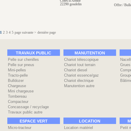
Côtes-d'Armor
22290 goudelin
Offre / Bull
1
2
3
4
5
page suivante >
dernière page
TRAVAUX PUBLIC
MANUTENTION
Pelle sur chenilles
Chariot télescopique
Nacell
Pelle sur pneus
Chariot tout terrain
Grues
Mini-pelles
Chariot diesel
Compr
Tracto-pelle
Chariot essence/gaz
Group
Bulldozer
Chariot électrique
Bâtime
Chargeuse
Manutention autre
Mini chargeuse
Tombereau
Compacteur
Concassage / recyclage
Travaux public autre
ESPACE VERT
LOCATION
M
Micro-tracteur
Location matériel
Petit 