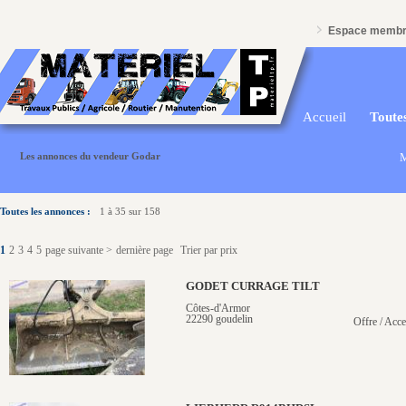
Espace memb
Accueil
Toutes
Les annonces du vendeur Godar
M
Toutes les annonces :
1 à 35 sur 158
1
2
3
4
5
page suivante >
dernière page
Trier par prix
GODET CURRAGE TILT
Côtes-d'Armor
22290 goudelin
Offre / Acce