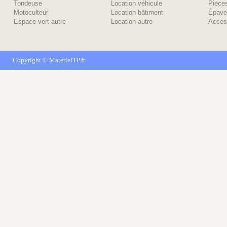
Tondeuse
Location véhicule
Piėce
Motoculteur
Location bâtiment
Épave
Espace vert autre
Location autre
Acces
Copyright ©
MaterielTP.fr