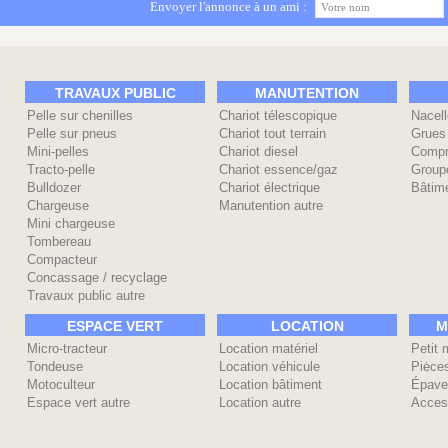
Envoyer l'annonce à un ami :
TRAVAUX PUBLIC
MANUTENTION
Pelle sur chenilles
Chariot télescopique
Nacell
Pelle sur pneus
Chariot tout terrain
Grues
Mini-pelles
Chariot diesel
Compr
Tracto-pelle
Chariot essence/gaz
Group
Bulldozer
Chariot électrique
Bâtime
Chargeuse
Manutention autre
Mini chargeuse
Tombereau
Compacteur
Concassage / recyclage
Travaux public autre
ESPACE VERT
LOCATION
M
Micro-tracteur
Location matériel
Petit 
Tondeuse
Location véhicule
Piėce
Motoculteur
Location bâtiment
Épave
Espace vert autre
Location autre
Acces