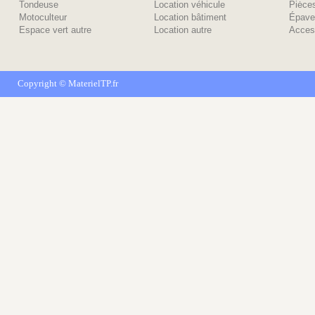
Tondeuse
Location véhicule
Piėce
Motoculteur
Location bâtiment
Épave
Espace vert autre
Location autre
Acces
Copyright ©
MaterielTP.fr