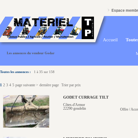
Espace memb
Accueil
Toutes
Les annonces du vendeur Godar
M
Toutes les annonces :
1 à 35 sur 158
1
2
3
4
5
page suivante >
dernière page
Trier par prix
GODET CURRAGE TILT
Côtes-d'Armor
22290 goudelin
Offre / Acce