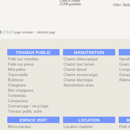
Côtes-d'Armor
22290 goudelin
Offre / Bull
1
2
3
4
5
page suivante >
dernière page
TRAVAUX PUBLIC
MANUTENTION
Pelle sur chenilles
Chariot télescopique
Nacell
Pelle sur pneus
Chariot tout terrain
Grues
Mini-pelles
Chariot diesel
Compr
Tracto-pelle
Chariot essence/gaz
Group
Bulldozer
Chariot électrique
Bâtime
Chargeuse
Manutention autre
Mini chargeuse
Tombereau
Compacteur
Concassage / recyclage
Travaux public autre
ESPACE VERT
LOCATION
M
Micro-tracteur
Location matériel
Petit 