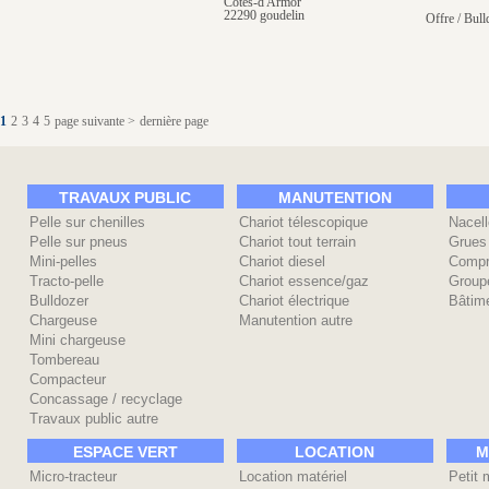
Côtes-d'Armor
22290 goudelin
Offre / Bull
1
2
3
4
5
page suivante >
dernière page
TRAVAUX PUBLIC
MANUTENTION
Pelle sur chenilles
Chariot télescopique
Nacell
Pelle sur pneus
Chariot tout terrain
Grues
Mini-pelles
Chariot diesel
Compr
Tracto-pelle
Chariot essence/gaz
Group
Bulldozer
Chariot électrique
Bâtime
Chargeuse
Manutention autre
Mini chargeuse
Tombereau
Compacteur
Concassage / recyclage
Travaux public autre
ESPACE VERT
LOCATION
M
Micro-tracteur
Location matériel
Petit 