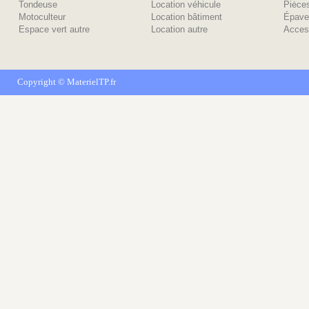
Tondeuse
Location véhicule
Piėce
Motoculteur
Location bâtiment
Épave
Espace vert autre
Location autre
Acces
Copyright ©
MaterielTP.fr