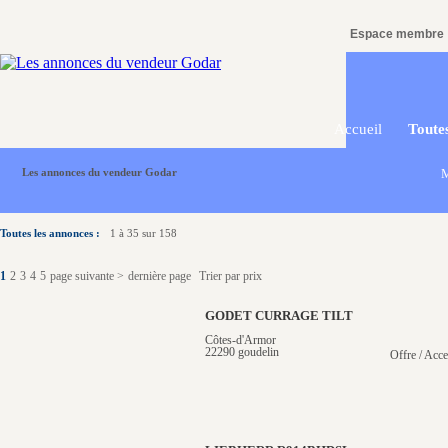
Espace membre
Accueil
Toutes
Les annonces du vendeur Godar
M
Toutes les annonces :
1 à 35 sur 158
1
2
3
4
5
page suivante >
dernière page
Trier par prix
GODET CURRAGE TILT
Côtes-d'Armor
22290 goudelin
Offre / Acce