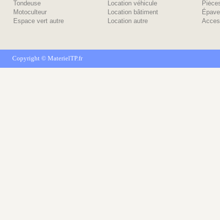
Tondeuse
Location véhicule
Piėce
Motoculteur
Location bâtiment
Épave
Espace vert autre
Location autre
Acces
Copyright ©
MaterielTP.fr