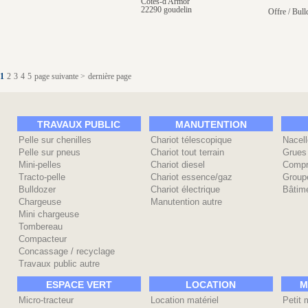
Côtes-d'Armor
22290 goudelin
Offre / Bull
1
2
3
4
5
page suivante >
dernière page
TRAVAUX PUBLIC
MANUTENTION
Pelle sur chenilles
Chariot télescopique
Nacell
Pelle sur pneus
Chariot tout terrain
Grues
Mini-pelles
Chariot diesel
Compr
Tracto-pelle
Chariot essence/gaz
Group
Bulldozer
Chariot électrique
Bâtime
Chargeuse
Manutention autre
Mini chargeuse
Tombereau
Compacteur
Concassage / recyclage
Travaux public autre
ESPACE VERT
LOCATION
M
Micro-tracteur
Location matériel
Petit 