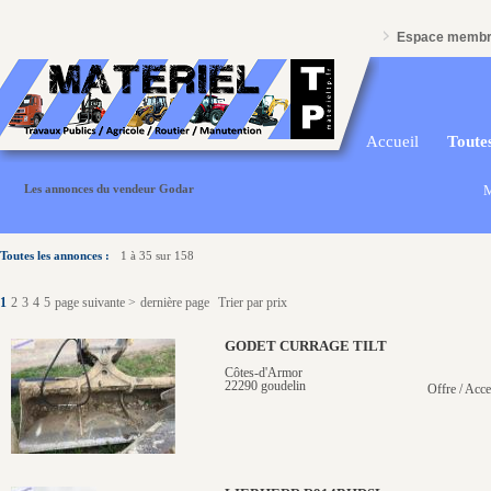
Espace memb
Accueil
Toutes
Les annonces du vendeur Godar
M
Toutes les annonces :
1 à 35 sur 158
1
2
3
4
5
page suivante >
dernière page
Trier par prix
GODET CURRAGE TILT
Côtes-d'Armor
22290 goudelin
Offre / Acce