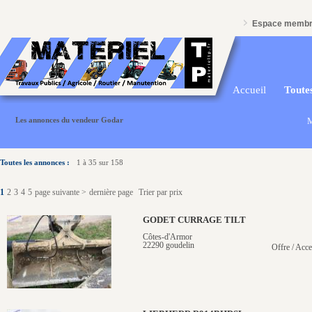
Espace memb
Accueil
Toutes
Les annonces du vendeur Godar
M
Toutes les annonces :
1 à 35 sur 158
1
2
3
4
5
page suivante >
dernière page
Trier par prix
GODET CURRAGE TILT
Côtes-d'Armor
22290 goudelin
Offre / Acce