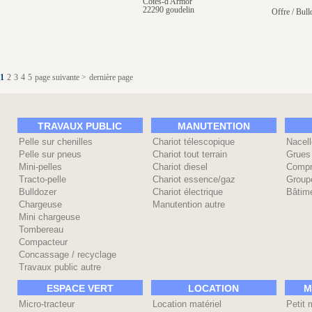
Côtes-d'Armor
22290 goudelin
Offre / Bull
1
2
3
4
5
page suivante >
dernière page
TRAVAUX PUBLIC
MANUTENTION
Pelle sur chenilles
Chariot télescopique
Nacell
Pelle sur pneus
Chariot tout terrain
Grues
Mini-pelles
Chariot diesel
Compr
Tracto-pelle
Chariot essence/gaz
Group
Bulldozer
Chariot électrique
Bâtime
Chargeuse
Manutention autre
Mini chargeuse
Tombereau
Compacteur
Concassage / recyclage
Travaux public autre
ESPACE VERT
LOCATION
M
Micro-tracteur
Location matériel
Petit 