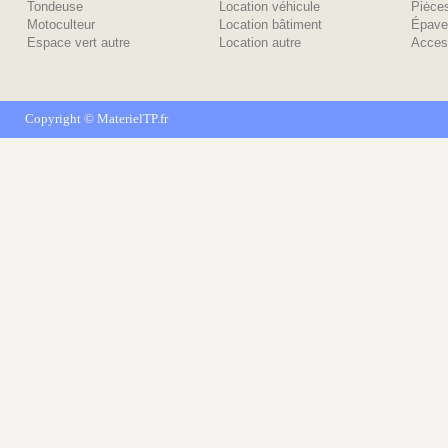
Tondeuse
Location véhicule
Piėce
Motoculteur
Location bâtiment
Épave
Espace vert autre
Location autre
Acces
Copyright ©
MaterielTP.fr