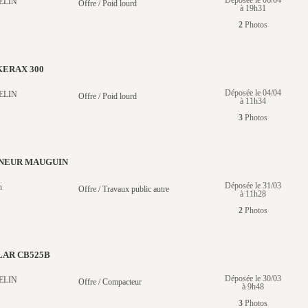
Déposée le 06/04
ELIN
Offre / Poid lourd
à 19h31
2
Photos
KERAX 300
Déposée le 04/04
ELIN
Offre / Poid lourd
à 11h34
3
Photos
NEUR MAUGUIN
Déposée le 31/03
n
Offre / Travaux public autre
à 11h28
2
Photos
LAR CB525B
Déposée le 30/03
ELIN
Offre / Compacteur
à 9h48
3
Photos