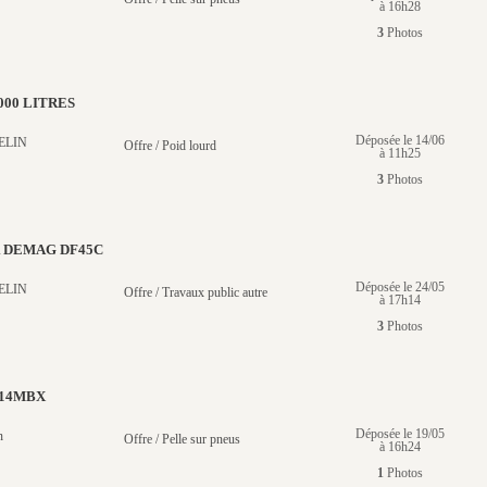
à 16h28
3
Photos
000 LITRES
Déposée le 14/06
ELIN
Offre / Poid lourd
à 11h25
3
Photos
R DEMAG DF45C
Déposée le 24/05
ELIN
Offre / Travaux public autre
à 17h14
3
Photos
14MBX
Déposée le 19/05
n
Offre / Pelle sur pneus
à 16h24
1
Photos