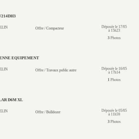
214DH3
Déposée le 17/05
ELIN
Offre / Compacteur
à 15h23
3
Photos
DENNE EQUIPEMENT
Déposée le 16/05
ELIN
Offre / Travaux public autre
à 17h14
1
Photos
LAR D6M XL
Déposée le 05/05
ELIN
Offre / Bulldozer
à 11h59
3
Photos