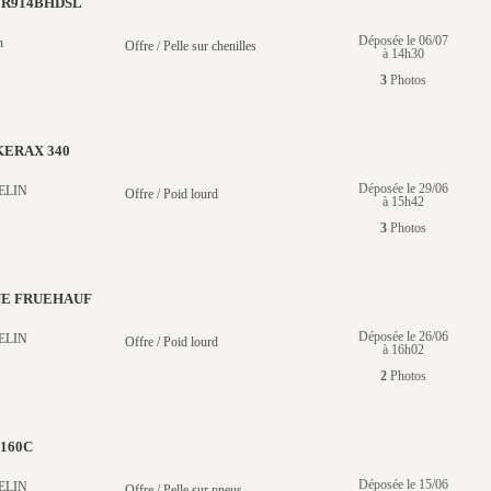
 R914BHDSL
Déposée le 06/07
n
Offre / Pelle sur chenilles
à 14h30
3
Photos
KERAX 340
Déposée le 29/06
ELIN
Offre / Poid lourd
à 15h42
3
Photos
NE FRUEHAUF
Déposée le 26/06
ELIN
Offre / Poid lourd
à 16h02
2
Photos
160C
Déposée le 15/06
ELIN
Offre / Pelle sur pneus