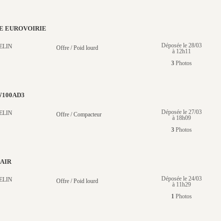
E EUROVOIRIE
Déposée le 28/03
ELIN
Offre / Poid lourd
à 12h11
3
Photos
100AD3
Déposée le 27/03
ELIN
Offre / Compacteur
à 18h09
3
Photos
AIR
Déposée le 24/03
ELIN
Offre / Poid lourd
à 11h29
1
Photos