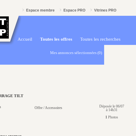
Espace membre
Espace PRO
Vitrines PRO
Accueil
Toutes les offres
Toutes les recherches
Mes annonces sélectionnées
(0)
RRAGE TILT
Déposée le 06/07
n
Offre / Accessoires
à 14h31
1
Photos