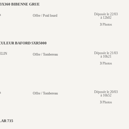
3X360 BIBENNE GRUE
Déposée le 22/03
n
Offre / Poid lourd
à 12h02
3
Photos
ULEUR BAFORD SXR5000
Déposée le 21/03
ELIN
Offre / Tombereau
à 10h21
3
Photos
Déposée le 20/03
n
Offre / Tombereau
à 16h52
3
Photos
AR 735