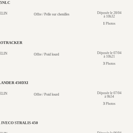
25NLC
Déposée le 28/04
ELIN
Offre / Pelle sur chenilles
à 10h32
1
Photos
ROTRACKER
Déposée le 07/04
ELIN
Offre / Poid lourd
à 10h21
3
Photos
LANDER 450DXI
Déposée le 07/04
ELIN
Offre / Poid lourd
à 9h54
3
Photos
IVECO STRALIS 450