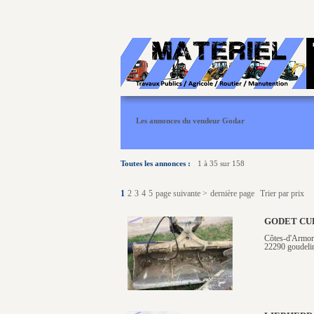
Les annonces du vendeur Godar
Toutes les annonces :
1 à 35 sur 158
1
2
3
4
5
page suivante >
dernière page
Trier par prix
GODET CU
Côtes-d'Armor
22290 goudeli