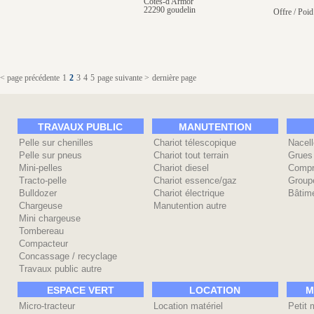
Côtes-d'Armor
22290 goudelin
Offre / Poid
< page précédente
1
2
3
4
5
page suivante >
dernière page
TRAVAUX PUBLIC
MANUTENTION
Pelle sur chenilles
Chariot télescopique
Nacell
Pelle sur pneus
Chariot tout terrain
Grues
Mini-pelles
Chariot diesel
Compr
Tracto-pelle
Chariot essence/gaz
Group
Bulldozer
Chariot électrique
Bâtime
Chargeuse
Manutention autre
Mini chargeuse
Tombereau
Compacteur
Concassage / recyclage
Travaux public autre
ESPACE VERT
LOCATION
M
Micro-tracteur
Location matériel
Petit 