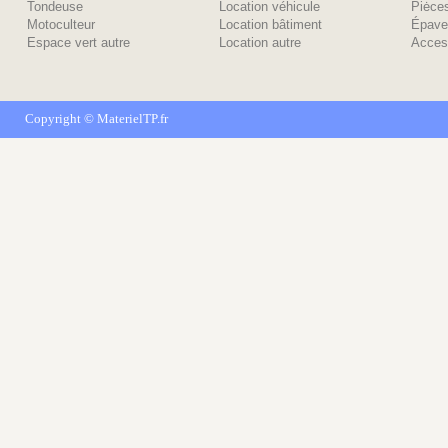
Tondeuse
Location véhicule
Piėce
Motoculteur
Location bâtiment
Épave
Espace vert autre
Location autre
Acces
Copyright ©
MaterielTP.fr