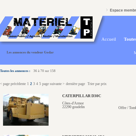
Espace memb
Accueil
Toutes
Les annonces du vendeur Godar
M
Toutes les annonces :
36 à 70 sur 158
< page précédente
1
2
3
4
5
page suivante >
dernière page
Trier par prix
CATERPILLAR D30C
Côtes-d'Armor
22290 goudelin
Offre / Tom