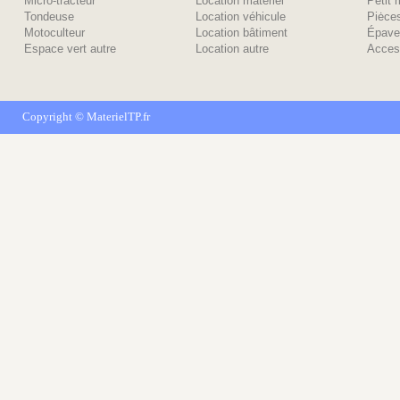
Micro-tracteur
Location matériel
Petit 
Tondeuse
Location véhicule
Piėce
Motoculteur
Location bâtiment
Épave
Espace vert autre
Location autre
Acces
Copyright ©
MaterielTP.fr