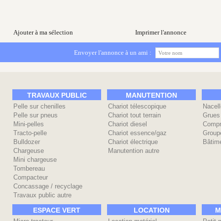
Ajouter à ma sélection
Imprimer l'annonce
Envoyer l'annonce à un ami :
TRAVAUX PUBLIC
MANUTENTION
Pelle sur chenilles
Chariot télescopique
Nacell
Pelle sur pneus
Chariot tout terrain
Grues
Mini-pelles
Chariot diesel
Compr
Tracto-pelle
Chariot essence/gaz
Group
Bulldozer
Chariot électrique
Bâtime
Chargeuse
Manutention autre
Mini chargeuse
Tombereau
Compacteur
Concassage / recyclage
Travaux public autre
ESPACE VERT
LOCATION
M