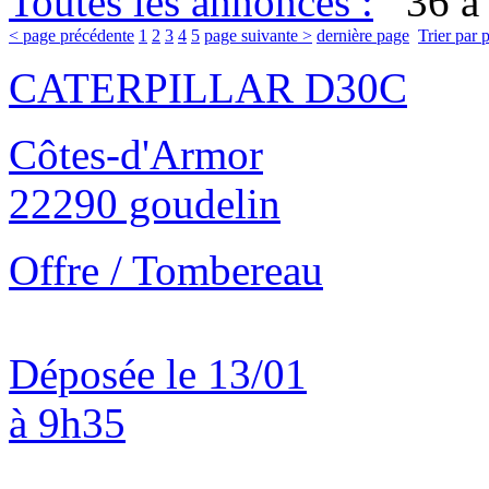
Toutes les annonces :
36 à 
< page précédente
1
2
3
4
5
page suivante >
dernière page
Trier par 
CATERPILLAR D30C
Côtes-d'Armor
22290 goudelin
Offre / Tombereau
Déposée le 13/01
à 9h35