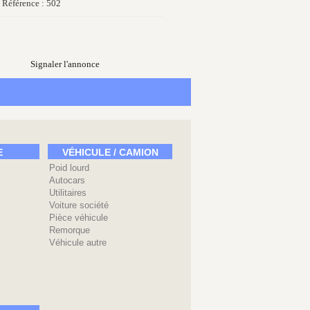
Référence : 502
Signaler l'annonce
E
VÉHICULE / CAMION
Poid lourd
Autocars
Utilitaires
Voiture société
Pièce véhicule
Remorque
Véhicule autre