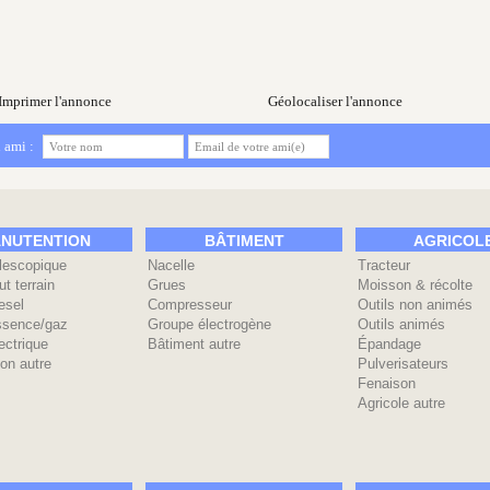
Imprimer l'annonce
Géolocaliser l'annonce
 ami :
NUTENTION
BÂTIMENT
AGRICOL
élescopique
Nacelle
Tracteur
ut terrain
Grues
Moisson & récolte
esel
Compresseur
Outils non animés
ssence/gaz
Groupe électrogène
Outils animés
ectrique
Bâtiment autre
Épandage
on autre
Pulverisateurs
Fenaison
Agricole autre