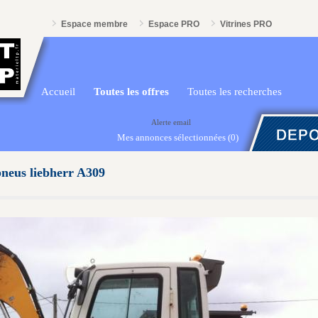
Espace membre
Espace PRO
Vitrines PRO
Accueil
Toutes les offres
Toutes les recherches
Alerte email
Mes annonces sélectionnées
(0)
pneus liebherr A309