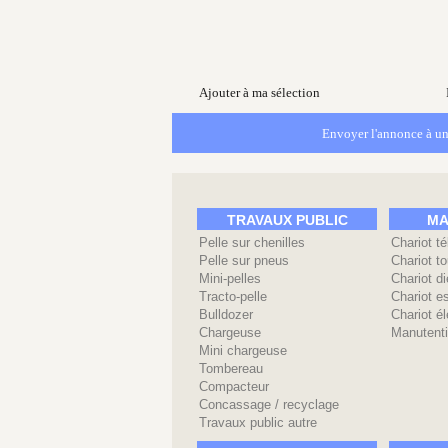
Ajouter à ma sélection
Envoyer l'annonce à un
TRAVAUX PUBLIC
MA
Pelle sur chenilles
Chariot t
Pelle sur pneus
Chariot to
Mini-pelles
Chariot di
Tracto-pelle
Chariot e
Bulldozer
Chariot él
Chargeuse
Manutenti
Mini chargeuse
Tombereau
Compacteur
Concassage / recyclage
Travaux public autre