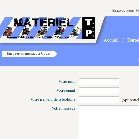
Espace memb
Accueil
Toutes
Envoyer un message à Godar
M
Votre nom :
Votre email :
Votre numéro de téléphone :
(optionnel
Votre message :