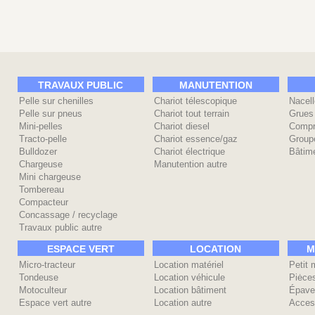
TRAVAUX PUBLIC
MANUTENTION
Pelle sur chenilles
Chariot télescopique
Nacell
Pelle sur pneus
Chariot tout terrain
Grues
Mini-pelles
Chariot diesel
Compr
Tracto-pelle
Chariot essence/gaz
Group
Bulldozer
Chariot électrique
Bâtime
Chargeuse
Manutention autre
Mini chargeuse
Tombereau
Compacteur
Concassage / recyclage
Travaux public autre
ESPACE VERT
LOCATION
M
Micro-tracteur
Location matériel
Petit 
Tondeuse
Location véhicule
Piėce
Motoculteur
Location bâtiment
Épave
Espace vert autre
Location autre
Acces