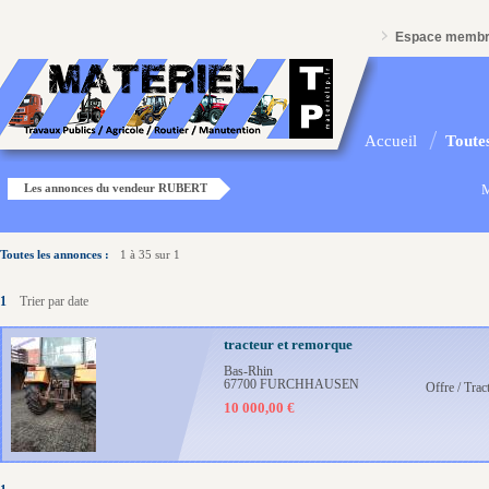
Espace memb
Accueil
Toutes
Les annonces du vendeur RUBERT
M
Toutes les annonces :
1 à 35 sur 1
1
Trier par date
tracteur et remorque
Bas-Rhin
67700 FURCHHAUSEN
Offre / Trac
10 000,00 €