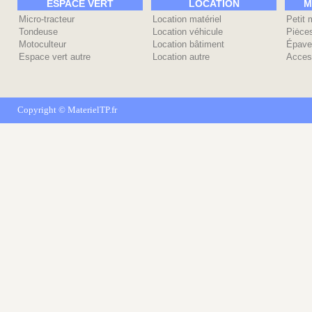
ESPACE VERT
LOCATION
M
Micro-tracteur
Location matériel
Petit 
Tondeuse
Location véhicule
Piėce
Motoculteur
Location bâtiment
Épave
Espace vert autre
Location autre
Acces
Copyright ©
MaterielTP.fr