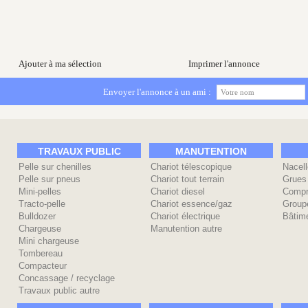
Ajouter à ma sélection
Imprimer l'annonce
Envoyer l'annonce à un ami :
TRAVAUX PUBLIC
MANUTENTION
Pelle sur chenilles
Chariot télescopique
Nacell
Pelle sur pneus
Chariot tout terrain
Grues
Mini-pelles
Chariot diesel
Compr
Tracto-pelle
Chariot essence/gaz
Group
Bulldozer
Chariot électrique
Bâtime
Chargeuse
Manutention autre
Mini chargeuse
Tombereau
Compacteur
Concassage / recyclage
Travaux public autre