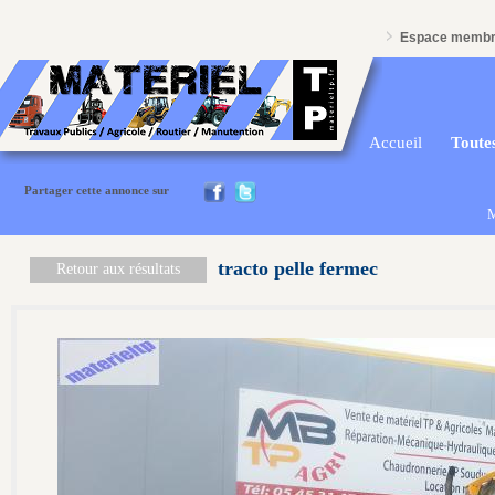
Espace memb
Accueil
Toutes
Partager cette annonce sur
M
tracto pelle fermec
Retour aux résultats