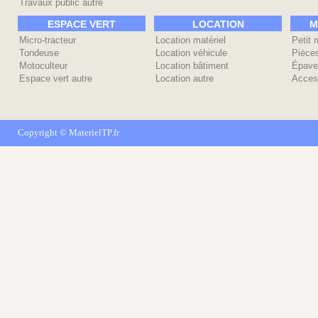
Travaux public autre
ESPACE VERT
LOCATION
M
Micro-tracteur
Location matériel
Petit 
Tondeuse
Location véhicule
Piėce
Motoculteur
Location bâtiment
Épave
Espace vert autre
Location autre
Acces
Copyright ©
MaterielTP.fr