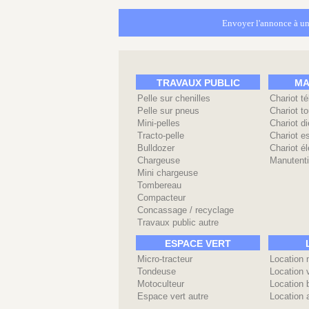
Envoyer l'annonce à un
TRAVAUX PUBLIC
MA
Pelle sur chenilles
Chariot t
Pelle sur pneus
Chariot to
Mini-pelles
Chariot di
Tracto-pelle
Chariot e
Bulldozer
Chariot él
Chargeuse
Manutenti
Mini chargeuse
Tombereau
Compacteur
Concassage / recyclage
Travaux public autre
ESPACE VERT
Micro-tracteur
Location 
Tondeuse
Location 
Motoculteur
Location 
Espace vert autre
Location 