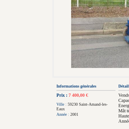
Informations générales
Détail
Prix :
7 400,00 €
Vend
Capac
Ville :
59230 Saint-Amand-les-
Energ
Eaux
Mât t
Année :
2001
Haute
Anné