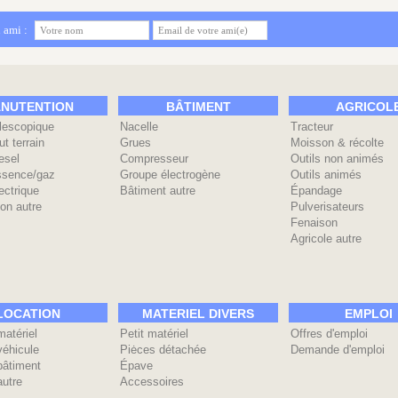
 ami :
NUTENTION
BÂTIMENT
AGRICOL
élescopique
Nacelle
Tracteur
ut terrain
Grues
Moisson & récolte
esel
Compresseur
Outils non animés
ssence/gaz
Groupe électrogène
Outils animés
ectrique
Bâtiment autre
Épandage
on autre
Pulverisateurs
Fenaison
Agricole autre
LOCATION
MATERIEL DIVERS
EMPLOI
matériel
Petit matériel
Offres d'emploi
véhicule
Piėces détachée
Demande d'emploi
bâtiment
Épave
autre
Accessoires