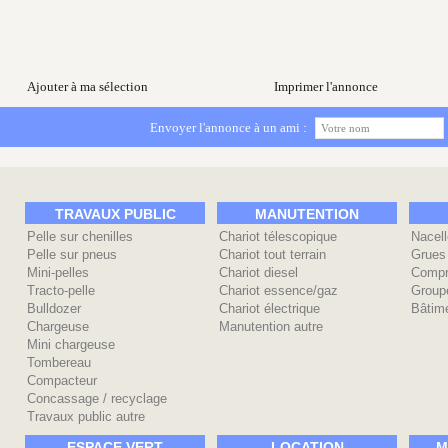
Ajouter à ma sélection
Imprimer l'annonce
Envoyer l'annonce à un ami :
TRAVAUX PUBLIC
MANUTENTION
Pelle sur chenilles
Chariot télescopique
Nacell
Pelle sur pneus
Chariot tout terrain
Grues
Mini-pelles
Chariot diesel
Compr
Tracto-pelle
Chariot essence/gaz
Group
Bulldozer
Chariot électrique
Bâtime
Chargeuse
Manutention autre
Mini chargeuse
Tombereau
Compacteur
Concassage / recyclage
Travaux public autre
ESPACE VERT
LOCATION
M