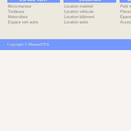
Micro-tracteur
Location matériel
Petit 
Tondeuse
Location véhicule
Piėce
Motoculteur
Location bâtiment
Épave
Espace vert autre
Location autre
Acces
Copyright ©
MaterielTP.fr