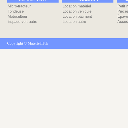
Micro-tracteur
Location matériel
Petit 
Tondeuse
Location véhicule
Piėce
Motoculteur
Location bâtiment
Épave
Espace vert autre
Location autre
Acces
Copyright ©
MaterielTP.fr