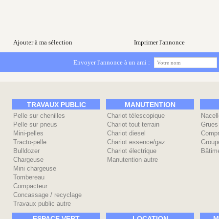
Ajouter à ma sélection
Imprimer l'annonce
Envoyer l'annonce à un ami :
TRAVAUX PUBLIC
MANUTENTION
Pelle sur chenilles
Chariot télescopique
Nacell
Pelle sur pneus
Chariot tout terrain
Grues
Mini-pelles
Chariot diesel
Compr
Tracto-pelle
Chariot essence/gaz
Group
Bulldozer
Chariot électrique
Bâtime
Chargeuse
Manutention autre
Mini chargeuse
Tombereau
Compacteur
Concassage / recyclage
Travaux public autre
ESPACE VERT
LOCATION
M