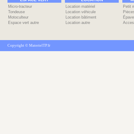
Micro-tracteur
Location matériel
Petit 
Tondeuse
Location véhicule
Piėce
Motoculteur
Location bâtiment
Épave
Espace vert autre
Location autre
Acces
Copyright ©
MaterielTP.fr