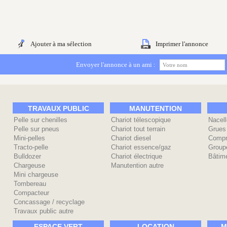
Ajouter à ma sélection
Imprimer l'annonce
Envoyer l'annonce à un ami :
TRAVAUX PUBLIC
MANUTENTION
Pelle sur chenilles
Chariot télescopique
Nacell
Pelle sur pneus
Chariot tout terrain
Grues
Mini-pelles
Chariot diesel
Compr
Tracto-pelle
Chariot essence/gaz
Group
Bulldozer
Chariot électrique
Bâtime
Chargeuse
Manutention autre
Mini chargeuse
Tombereau
Compacteur
Concassage / recyclage
Travaux public autre
ESPACE VERT
LOCATION
M