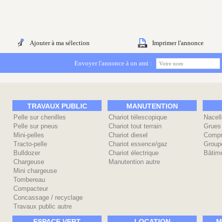
Ajouter à ma sélection
Imprimer l'annonce
Envoyer l'annonce à un ami :
TRAVAUX PUBLIC
MANUTENTION
Pelle sur chenilles
Chariot télescopique
Nacell
Pelle sur pneus
Chariot tout terrain
Grues
Mini-pelles
Chariot diesel
Compr
Tracto-pelle
Chariot essence/gaz
Group
Bulldozer
Chariot électrique
Bâtime
Chargeuse
Manutention autre
Mini chargeuse
Tombereau
Compacteur
Concassage / recyclage
Travaux public autre
ESPACE VERT
LOCATION
M