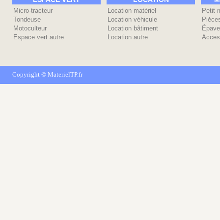
Micro-tracteur
Location matériel
Petit 
Tondeuse
Location véhicule
Piėce
Motoculteur
Location bâtiment
Épave
Espace vert autre
Location autre
Acces
Copyright ©
MaterielTP.fr