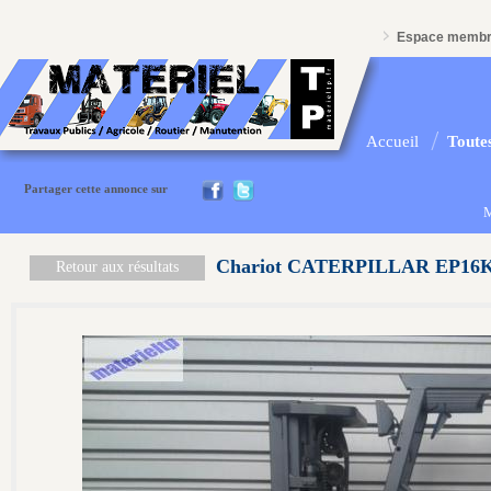
Espace memb
Accueil
Toutes
Partager cette annonce sur
M
Chariot CATERPILLAR EP16
Retour aux résultats