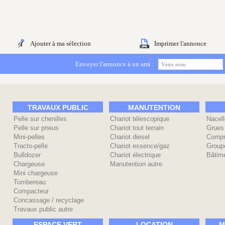
Ajouter à ma sélection
Imprimer l'annonce
Envoyer l'annonce à un ami :
TRAVAUX PUBLIC
MANUTENTION
Pelle sur chenilles
Chariot télescopique
Nacell
Pelle sur pneus
Chariot tout terrain
Grues
Mini-pelles
Chariot diesel
Compr
Tracto-pelle
Chariot essence/gaz
Group
Bulldozer
Chariot électrique
Bâtime
Chargeuse
Manutention autre
Mini chargeuse
Tombereau
Compacteur
Concassage / recyclage
Travaux public autre
ESPACE VERT
LOCATION
M