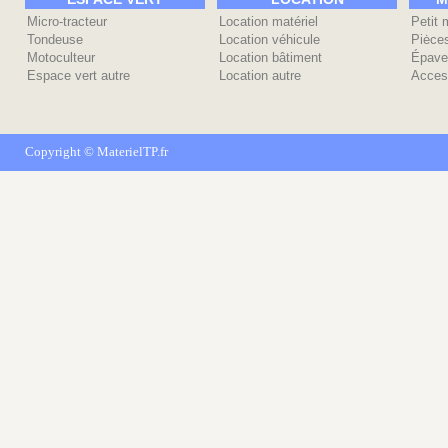
Micro-tracteur
Location matériel
Petit 
Tondeuse
Location véhicule
Piėce
Motoculteur
Location bâtiment
Épave
Espace vert autre
Location autre
Acces
Copyright ©
MaterielTP.fr