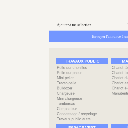
Ajouter à ma sélection
Envoyer l'annonce à un
TRAVAUX PUBLIC
MA
Pelle sur chenilles
Chariot t
Pelle sur pneus
Chariot to
Mini-pelles
Chariot di
Tracto-pelle
Chariot e
Bulldozer
Chariot él
Chargeuse
Manutenti
Mini chargeuse
Tombereau
Compacteur
Concassage / recyclage
Travaux public autre
ESPACE VERT