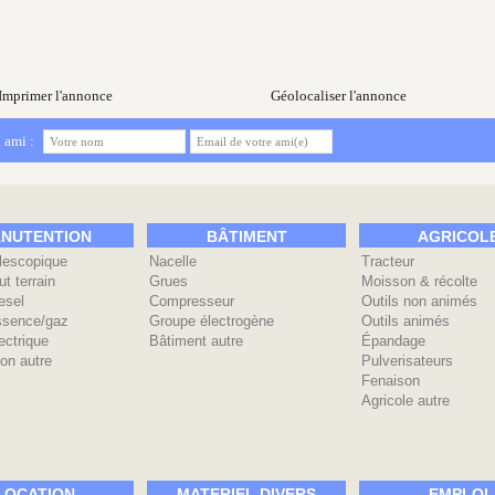
Imprimer l'annonce
Géolocaliser l'annonce
 ami :
NUTENTION
BÂTIMENT
AGRICOL
élescopique
Nacelle
Tracteur
ut terrain
Grues
Moisson & récolte
esel
Compresseur
Outils non animés
ssence/gaz
Groupe électrogène
Outils animés
ectrique
Bâtiment autre
Épandage
on autre
Pulverisateurs
Fenaison
Agricole autre
LOCATION
MATERIEL DIVERS
EMPLOI