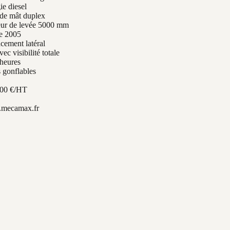
ie diesel
de mât duplex
ur de levée 5000 mm
e 2005
cement latéral
ec visibilité totale
heures
 gonflables
000 €/HT
mecamax.fr