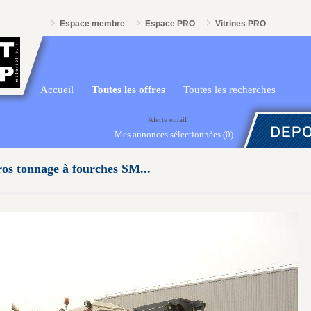
Espace membre
Espace PRO
Vitrines PRO
Accueil
Toutes les offres
Toutes les recherches
Alerte email
Mes annonces sélectionnées
(0)
ros tonnage à fourches SM...