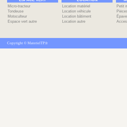
Micro-tracteur
Location matériel
Petit 
Tondeuse
Location véhicule
Piėce
Motoculteur
Location bâtiment
Épave
Espace vert autre
Location autre
Acces
Copyright ©
MaterielTP.fr