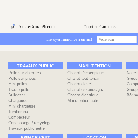
Ajouter à ma sélection
Imprimer l'annonce
Envoyer l'annonce à un ami :
TRAVAUX PUBLIC
MANUTENTION
Pelle sur chenilles
Chariot télescopique
Nacell
Pelle sur pneus
Chariot tout terrain
Grues
Mini-pelles
Chariot diesel
Compr
Tracto-pelle
Chariot essence/gaz
Group
Bulldozer
Chariot électrique
Bâtime
Chargeuse
Manutention autre
Mini chargeuse
Tombereau
Compacteur
Concassage / recyclage
Travaux public autre
ESPACE VERT
LOCATION
M