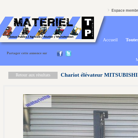
Espace memb
Accueil
Toutes
Partager cette annonce sur
M
Chariot élévateur MITSUBISH
Retour aux résultats