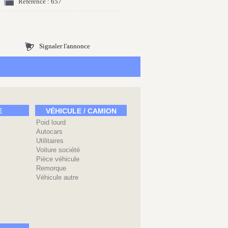
Référence : 657
Signaler l'annonce
E
VÉHICULE / CAMION
Poid lourd
Autocars
Utilitaires
Voiture société
Pièce véhicule
Remorque
Véhicule autre