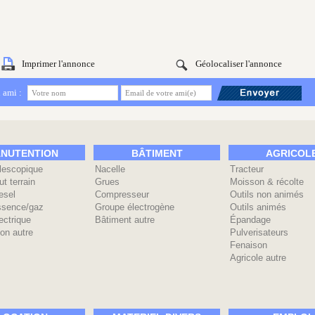
Imprimer l'annonce
Géolocaliser l'annonce
 ami :
NUTENTION
BÂTIMENT
AGRICOL
élescopique
Nacelle
Tracteur
ut terrain
Grues
Moisson & récolte
esel
Compresseur
Outils non animés
ssence/gaz
Groupe électrogène
Outils animés
ectrique
Bâtiment autre
Épandage
on autre
Pulverisateurs
Fenaison
Agricole autre