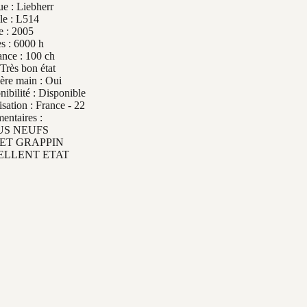
e : Liebherr
e : L514
 : 2005
s : 6000 h
ance : 100 ch
 Très bon état
ère main : Oui
nibilité : Disponible
isation : France - 22
ntaires :
US NEUFS
ET GRAPPIN
ELLENT ETAT