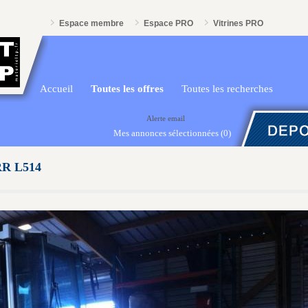
Espace membre
Espace PRO
Vitrines PRO
Accueil
Toutes les offres
Toutes les recherches
Alerte email
Mes annonces sélectionnées
(0)
R L514