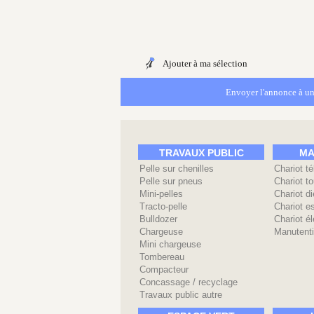
Ajouter à ma sélection
Envoyer l'annonce à un
TRAVAUX PUBLIC
MA
Pelle sur chenilles
Chariot t
Pelle sur pneus
Chariot to
Mini-pelles
Chariot di
Tracto-pelle
Chariot e
Bulldozer
Chariot él
Chargeuse
Manutenti
Mini chargeuse
Tombereau
Compacteur
Concassage / recyclage
Travaux public autre