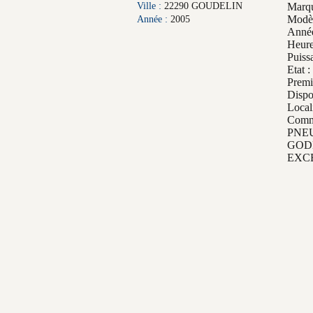
Ville :
22290 GOUDELIN
Marqu
Modèl
Année :
2005
Année
Heure
Puiss
Etat :
Premi
Dispo
Local
Comme
PNE
GOD
EXC