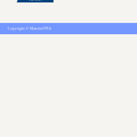
Copyright ©
MaterielTP.fr