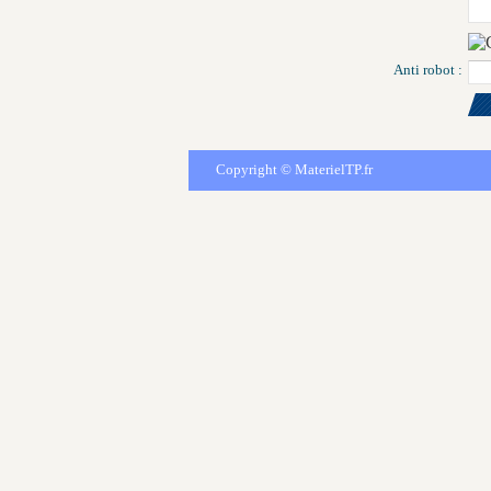
Anti robot :
Copyright ©
MaterielTP.fr