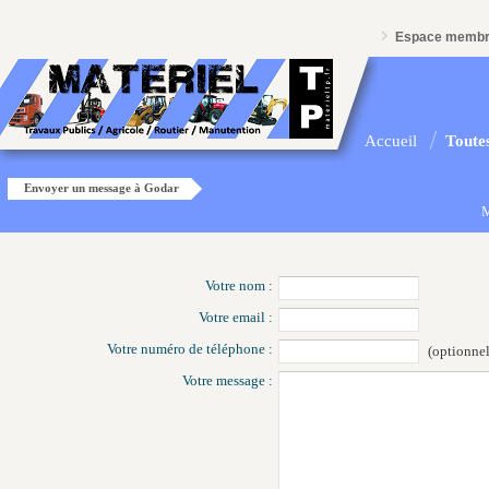
Espace memb
Accueil
Toutes
Envoyer un message à Godar
M
Votre nom :
Votre email :
Votre numéro de téléphone :
(optionnel
Votre message :