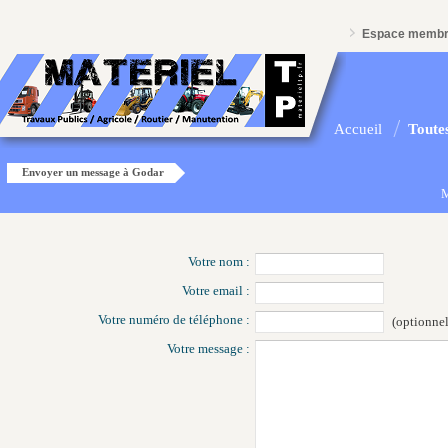
Espace memb
Accueil
Toutes
Envoyer un message à Godar
M
Votre nom :
Votre email :
Votre numéro de téléphone :
(optionnel
Votre message :