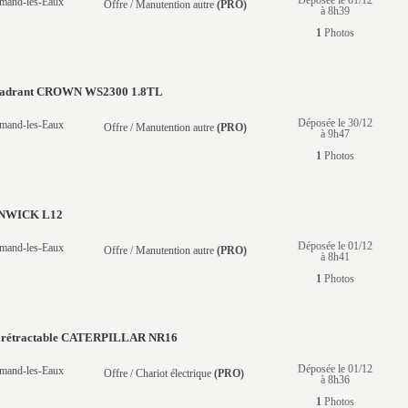
Déposée le 01/12
mand-les-Eaux
Offre / Manutention autre
(PRO)
à 8h39
1
Photos
cadrant CROWN WS2300 1.8TL
Déposée le 30/12
mand-les-Eaux
Offre / Manutention autre
(PRO)
à 9h47
1
Photos
ENWICK L12
Déposée le 01/12
mand-les-Eaux
Offre / Manutention autre
(PRO)
à 8h41
1
Photos
t rétractable CATERPILLAR NR16
Déposée le 01/12
mand-les-Eaux
Offre / Chariot électrique
(PRO)
à 8h36
1
Photos