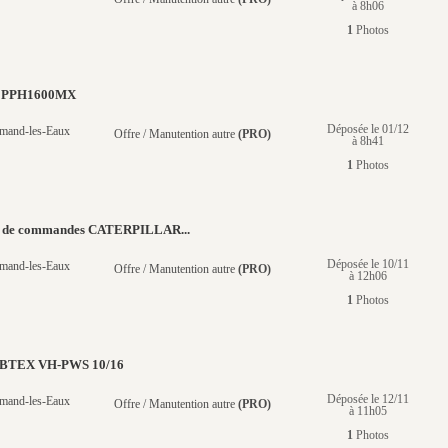
à 8h06
1
Photos
T PPH1600MX
Déposée le 01/12
mand-les-Eaux
Offre / Manutention autre
(PRO)
à 8h41
1
Photos
r de commandes CATERPILLAR...
Déposée le 10/11
mand-les-Eaux
Offre / Manutention autre
(PRO)
à 12h06
1
Photos
UBTEX VH-PWS 10/16
Déposée le 12/11
mand-les-Eaux
Offre / Manutention autre
(PRO)
à 11h05
1
Photos