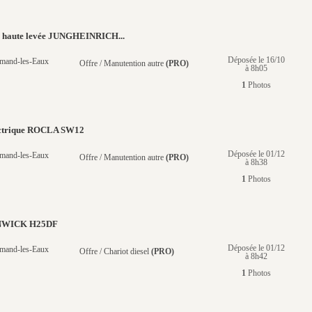
e haute levée JUNGHEINRICH...
Déposée le 16/10
mand-les-Eaux
Offre / Manutention autre
(PRO)
à 8h05
1
Photos
ectrique ROCLA SW12
Déposée le 01/12
mand-les-Eaux
Offre / Manutention autre
(PRO)
à 8h38
1
Photos
ENWICK H25DF
Déposée le 01/12
mand-les-Eaux
Offre / Chariot diesel
(PRO)
à 8h42
1
Photos