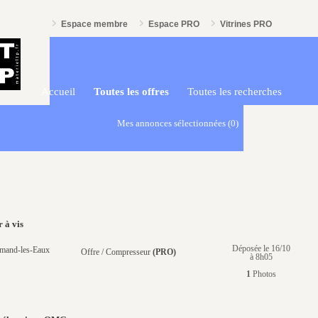
Espace membre
Espace PRO
Vitrines PRO
Accueil
Toutes les offres
Toutes les recherches
Mes annonces sélectionnées
(0)
 à vis
Déposée le 16/10
mand-les-Eaux
Offre / Compresseur
(PRO)
à 8h05
1
Photos