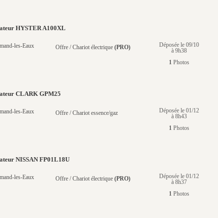
évateur HYSTER A100XL
Déposée le 09/10
mand-les-Eaux
Offre / Chariot électrique
(PRO)
à 9h38
1
Photos
évateur CLARK GPM25
Déposée le 01/12
mand-les-Eaux
Offre / Chariot essence/gaz
à 8h43
1
Photos
évateur NISSAN FP01L18U
Déposée le 01/12
mand-les-Eaux
Offre / Chariot électrique
(PRO)
à 8h37
1
Photos