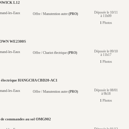
ENWICK L12
Déposée le 10/11
mand-les-Eaux
Offre / Manutention autre
(PRO)
à 11h09
1
Photos
ROWN WE2300S
Déposée le 09/10
mand-les-Eaux
Offre / Chariot électrique
(PRO)
à 11h17
1
Photos
te électrique HANGCHA CBD20-AC1
Déposée le 08/01
mand-les-Eaux
Offre / Manutention autre
(PRO)
à 9h18
1
Photos
r de commandes au sol OMG902