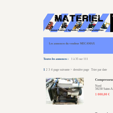
Les annonces du vendeur MECAMAX
Toutes les annonces :
1 à 35 sur 111
1
2
3
4
page suivante >
dernière page
Trier par date
Compresseur
Nord
59230 Saint-A
1 000,00 €