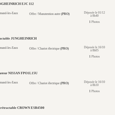
UNGHEINRICH EJC 112
Déposée le 01/12
mand-les-Eaux
Offre / Manutention autre
(PRO)
à 8h40
1
Photos
tractable JUNGHEINRICH
Déposée le 16/10
mand-les-Eaux
Offre / Chariot électrique
(PRO)
à 8h05
1
Photos
évateur NISSAN FPO1L15U
Déposée le 16/10
mand-les-Eaux
Offre / Chariot électrique
(PRO)
à 8h10
1
Photos
t rétractable CROWN ESR4500