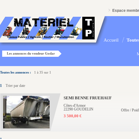
Espace memb
Accueil
Toutes
Les annonces du vendeur Godar
M
Toutes les annonces :
1 à 35 sur 1
1
Trier par date
SEMI BENNE FRUEHAUF
Côtes-d'Armor
22290 GOUDELIN
Offre / Poid
3 500,00 €