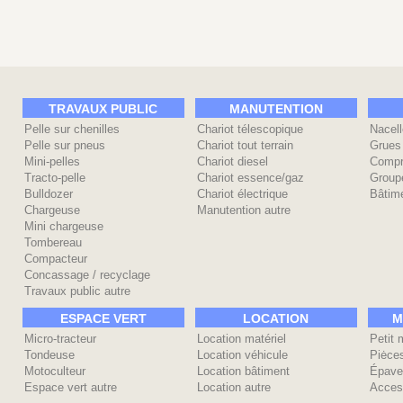
TRAVAUX PUBLIC
MANUTENTION
Pelle sur chenilles
Chariot télescopique
Nacell
Pelle sur pneus
Chariot tout terrain
Grues
Mini-pelles
Chariot diesel
Compr
Tracto-pelle
Chariot essence/gaz
Group
Bulldozer
Chariot électrique
Bâtime
Chargeuse
Manutention autre
Mini chargeuse
Tombereau
Compacteur
Concassage / recyclage
Travaux public autre
ESPACE VERT
LOCATION
M
Micro-tracteur
Location matériel
Petit 
Tondeuse
Location véhicule
Piėce
Motoculteur
Location bâtiment
Épave
Espace vert autre
Location autre
Acces